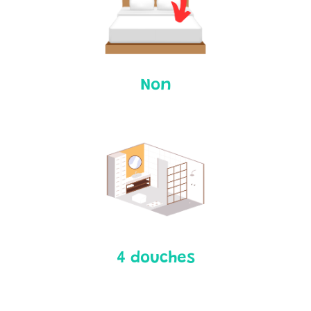
Non
4 douches