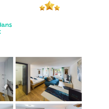
dans
t