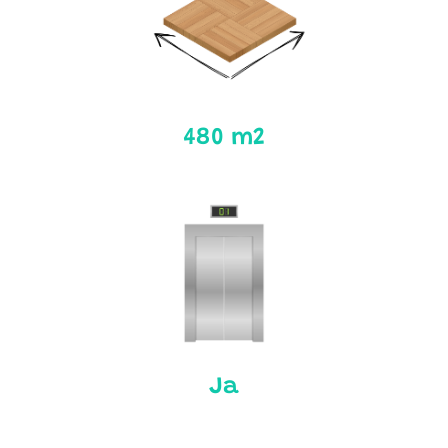
480 m2
Ja